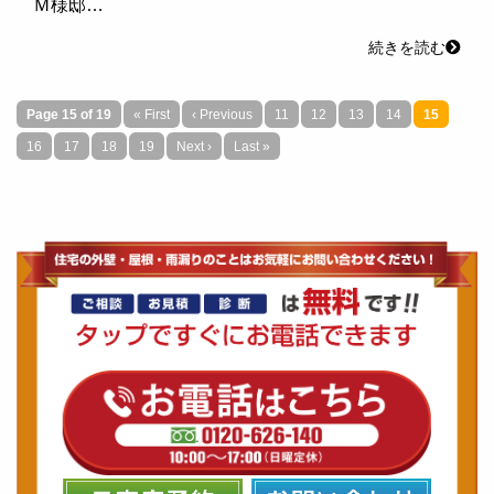
Ｍ様邸…
続きを読む
Page 15 of 19
« First
‹ Previous
11
12
13
14
15
16
17
18
19
Next ›
Last »