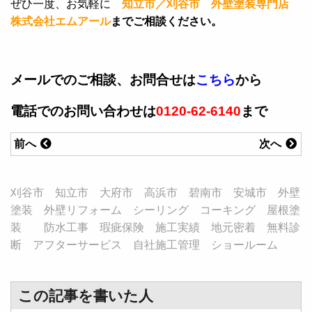
ぜひ一度、お気軽に
知立市／刈谷市 外壁塗装専門店
株式会社エムアール
までご相談ください。
メールでのご相談、お問合せは
こちら
から
電話でのお問い合わせは
0120-62-6140
まで
前へ
次へ
刈谷市 知立市 大府市 高浜市 碧南市 安城市 外壁
塗装 外壁リフォーム シーリング コーキング 屋根塗
装 防水工事 瑕疵保険 施工実績 地元密着 無料診
断 アフターサービス 自社施工管理 ショールーム
この記事を書いた人