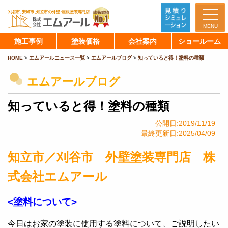
MENU
施工事例
塗装価格
会社案内
ショールーム
HOME
>
エムアールニュース一覧
>
エムアールブログ
>
知っていると得！塗料の種類
エムアールブログ
知っていると得！塗料の種類
公開日:2019/11/19
最終更新日:2025/04/09
知立市／刈谷市 外壁塗装専門店 株
式会社エムアール
<塗料について>
今日はお家の塗装に使用する塗料について、ご説明したい