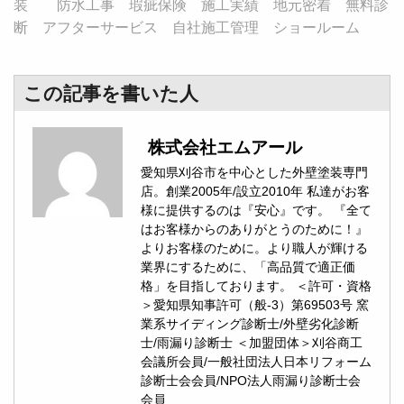
装 防水工事 瑕疵保険 施工実績 地元密着 無料診
断 アフターサービス 自社施工管理 ショールーム
この記事を書いた人
株式会社エムアール
愛知県刈谷市を中心とした外壁塗装専門
店。創業2005年/設立2010年 私達がお客
様に提供するのは『安心』です。 『全て
はお客様からのありがとうのために！』
よりお客様のために。より職人が輝ける
業界にするために、「高品質で適正価
格」を目指しております。 ＜許可・資格
＞愛知県知事許可（般-3）第69503号 窯
業系サイディング診断士/外壁劣化診断
士/雨漏り診断士 ＜加盟団体＞刈谷商工
会議所会員/一般社団法人日本リフォーム
診断士会会員/NPO法人雨漏り診断士会
会員