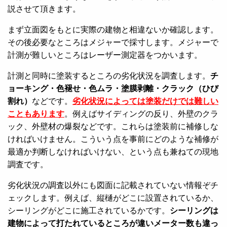
説させて頂きます。
まず立面図をもとに実際の建物と相違ないか確認します。
その後必要なところはメジャーで採寸します。メジャーで
計測が難しいところはレーザー測定器をつかいます。
計測と同時に塗装するところの劣化状況を調査します。
チ
ョーキング・色褪せ・色ムラ・塗膜剥離・クラック（ひび
割れ）
などです。
劣化状況によっては塗装だけでは難しい
こともあります
。例えばサイディングの反り、外壁のクラ
ック、外壁材の爆裂などです。これらは塗装前に補修しな
ければいけません。こういう点を事前にどのような補修が
最適か判断しなければいけない、という点も兼ねての現地
調査です。
劣化状況の調査以外にも図面に記載されていない情報ぞチ
ェックします。例えば、縦樋がどこに設置されているか、
シーリングがどこに施工されているかです。
シーリングは
建物によって打たれているところが違いメーター数も違っ