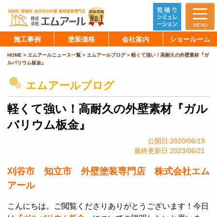
MENU
施工事例
塗装価格
会社案内
ショールーム
HOME
>
エムアールニュース一覧
>
エムアールブログ
>
軽くて強い！高耐久の外壁素材『ガ
ルバリウム板金』
エムアールブログ
軽くて強い！高耐久の外壁素材『ガル
バリウム板金』
公開日:2020/06/19
最終更新日:2023/06/21
刈谷市 知立市 外壁塗装専門店 株式会社エム
アール
こんにちは。ご閲覧くださりありがとうございます！今日