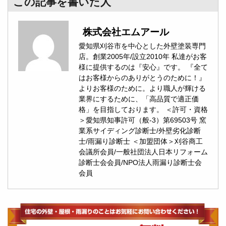
この記事を書いた人
株式会社エムアール
愛知県刈谷市を中心とした外壁塗装専門
店。創業2005年/設立2010年 私達がお客
様に提供するのは『安心』です。 『全て
はお客様からのありがとうのために！』
よりお客様のために。より職人が輝ける
業界にするために、「高品質で適正価
格」を目指しております。 ＜許可・資格
＞愛知県知事許可（般-3）第69503号 窯
業系サイディング診断士/外壁劣化診断
士/雨漏り診断士 ＜加盟団体＞刈谷商工
会議所会員/一般社団法人日本リフォーム
診断士会会員/NPO法人雨漏り診断士会
会員