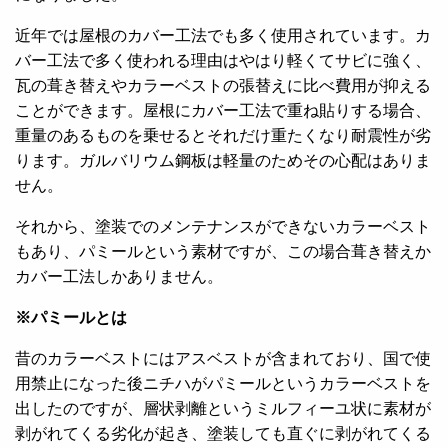
近年では屋根のカバー工法でも多く使用されています。カ
バー工法で多く使われる理由はやはり軽くてサビに強く、
瓦の葺き替えやカラーベストの張替えに比べ費用が抑える
ことができます。屋根にカバー工法で重ね貼りする場合、
重量のあるものを乗せるとそれだけ重たくなり耐震性が劣
ります。ガルバリウム鋼板は軽量のためその心配はありま
せん。
それから、塗装でのメンテナンスができないカラーベスト
もあり、パミールという素材ですが、この場合葺き替えか
カバー工法しかありません。
※パミールとは
昔のカラーベストにはアスベストが含まれており、国で使
用禁止になった後ニチハがパミールというカラーベストを
出したのですが、層状剥離というミルフィーユ状に素材が
剥がれてくる劣化が起き、塗装しても直ぐに剥がれてくる