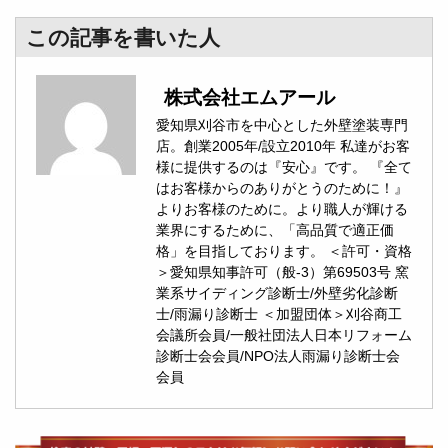
この記事を書いた人
株式会社エムアール
愛知県刈谷市を中心とした外壁塗装専門
店。創業2005年/設立2010年 私達がお客
様に提供するのは『安心』です。 『全て
はお客様からのありがとうのために！』
よりお客様のために。より職人が輝ける
業界にするために、「高品質で適正価
格」を目指しております。 ＜許可・資格
＞愛知県知事許可（般-3）第69503号 窯
業系サイディング診断士/外壁劣化診断
士/雨漏り診断士 ＜加盟団体＞刈谷商工
会議所会員/一般社団法人日本リフォーム
診断士会会員/NPO法人雨漏り診断士会
会員