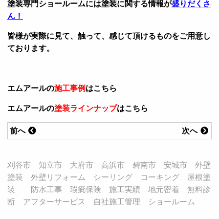
塗装専門ショールームには塗装に関する情報が
盛りだくさ
ん！
皆様が実際に見て、触って、感じて頂けるものをご用意し
ております。
エムアールの
施工事例
はこちら
エムアールの
塗装ラインナップ
はこちら
前へ
次へ
刈谷市 知立市 大府市 高浜市 碧南市 安城市 外壁
塗装 外壁リフォーム シーリング コーキング 屋根塗
装 防水工事 瑕疵保険 施工実績 地元密着 無料診
断 アフターサービス 自社施工管理 ショールーム