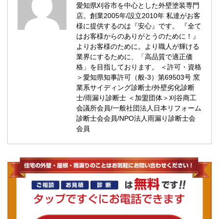
愛知県刈谷市を中心とした外壁塗装専門
店。創業2005年/設立2010年 私達がお客
様に提供するのは『安心』です。 『全て
はお客様からのありがとうのために！』
よりお客様のために。より職人が輝ける
業界にするために、「高品質で適正価
格」を目指しております。 ＜許可・資格
＞愛知県知事許可（般-3）第69503号 窯
業系サイディング診断士/外壁劣化診断
士/雨漏り診断士 ＜加盟団体＞刈谷商工
会議所会員/一般社団法人日本リフォーム
診断士会会員/NPO法人雨漏り診断士会
会員