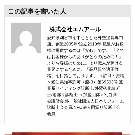
この記事を書いた人
株式会社エムアール
愛知県刈谷市を中心とした外壁塗装専門
店。創業2005年/設立2010年 私達がお客
様に提供するのは『安心』です。 『全て
はお客様からのありがとうのために！』
よりお客様のために。より職人が輝ける
業界にするために、「高品質で適正価
格」を目指しております。 ＜許可・資格
＞愛知県知事許可（般-3）第69503号 窯
業系サイディング診断士/外壁劣化診断
士/雨漏り診断士 ＜加盟団体＞刈谷商工
会議所会員/一般社団法人日本リフォーム
診断士会会員/NPO法人雨漏り診断士会
会員