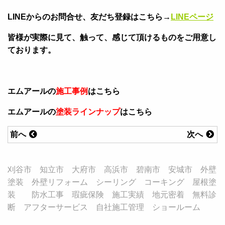
LINEからのお問合せ、友だち登録はこちら→
LINEページ
皆様が実際に見て、触って、感じて頂けるものをご用意し
ております。
エムアールの
施工事例
はこちら
エムアールの
塗装ラインナップ
はこちら
前へ
次へ
刈谷市 知立市 大府市 高浜市 碧南市 安城市 外壁
塗装 外壁リフォーム シーリング コーキング 屋根塗
装 防水工事 瑕疵保険 施工実績 地元密着 無料診
断 アフターサービス 自社施工管理 ショールーム