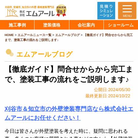
MENU
施工事例
塗装価格
会社案内
ショールーム
HOME
>
エムアールニュース一覧
>
エムアールブログ
>
【徹底ガイド】問合せからから完工
まで、塗装工事の流れをご説明します♪
エムアールブログ
【徹底ガイド】問合せからから完工ま
で、塗装工事の流れをご説明します♪
公開日:2024/05/30
最終更新日:2024/10/22
刈谷市＆知立市の外壁塗装専門店なら株式会社エ
ムアールにお任せください！
今日は皆さんが外壁塗装を考えた時に、疑問に思われる