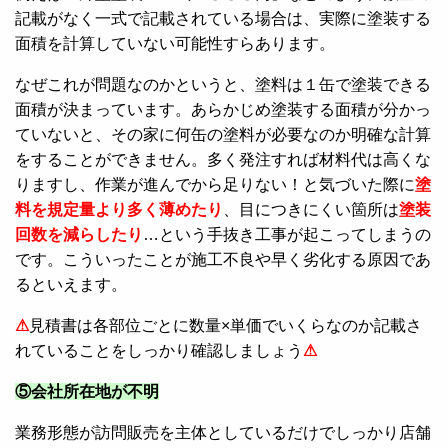
記載がなく一式で記載されている場合は、実際に塗装する
面積を計算していない可能性すらあります。
なぜこれが問題なのかというと、塗料は１缶で塗装できる
面積が決まっています。あらかじめ塗装する面積が分かっ
ていないと、その家に何缶の塗料が必要なのか明確な計算
をすることができません。多く発注すれば材料代は高くな
りますし、作業が進んでから足りない！と気づいた際に
塗
料を規定量より多く薄めたり
、目につきにくい箇所は
塗装
回数を減らしたり
…という手抜き工事が起こってしまうの
です。こういったことが施工不良や早く劣化する原因であ
るといえます。
⚠
見積書は各部位ごとに数量×単価でいくらなのか記載さ
れていることをしっかり確認しましょう
⚠
⑤会社所在地が不明
業務形態が訪問販売を主体としているだけでしっかり店舗