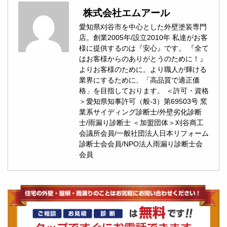
株式会社エムアール
愛知県刈谷市を中心とした外壁塗装専門
店。創業2005年/設立2010年 私達がお客
様に提供するのは『安心』です。 『全て
はお客様からのありがとうのために！』
よりお客様のために。より職人が輝ける
業界にするために、「高品質で適正価
格」を目指しております。 ＜許可・資格
＞愛知県知事許可（般-3）第69503号 窯
業系サイディング診断士/外壁劣化診断
士/雨漏り診断士 ＜加盟団体＞刈谷商工
会議所会員/一般社団法人日本リフォーム
診断士会会員/NPO法人雨漏り診断士会
会員