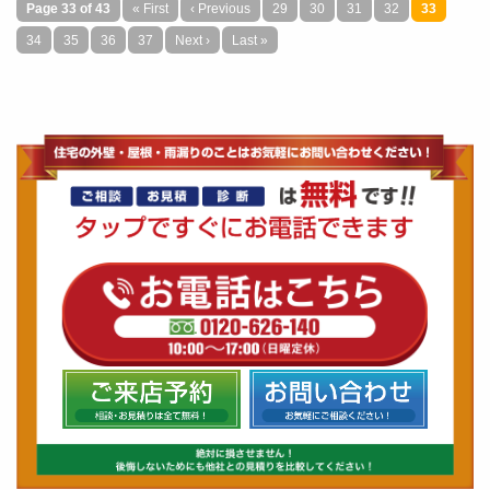
口コミ一覧を見る
Page 33 of 43
« First
‹ Previous
29
30
31
32
33
34
35
36
37
Next ›
Last »