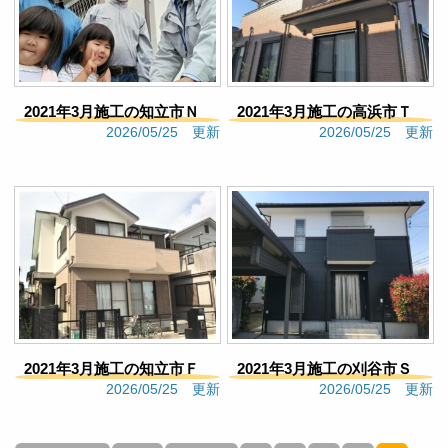
8 months ago
見積もりの段階から丁寧に対
応していただき施工完了までお世話になりました。
他社と検討しておりましたがエムアールさんに依頼
をして良かったです。施工中も点検やしっかり作業
2021年3月施工の知立市Ｎ
2021年3月施工の高浜市Ｔ
をしていただき職人さん達にも感謝しております。
2026/05/25 更新
2026/05/25 更新
今後も保証期間お世話になりますがよろしくお願い
様邸（347）
様邸（329）
いたします。地元密着の信頼できる塗装会社だと思
います。
Google口コミ
MO121
8 months ago
見積もりの段階から丁寧に対
応していただき施工完了までお世話になりました。
他社と検討しておりましたがエムアールさんに依頼
をして良かったです。施工中も点検やしっかり作業
をしていただき職人さん達にも感謝しております。
2021年3月施工の知立市Ｆ
2021年3月施工の刈谷市Ｓ
今後も保証期間お世話になりますがよろしくお願い
2026/05/25 更新
2026/05/25 更新
いたします。地元密着の信頼できる塗装会社だと思
様邸（323）
様邸（319）
います。