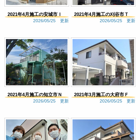
満足いくものに繋がったのだなと思いました。
Google口コミ
2021年4月施工の安城市Ｉ
2021年4月施工の刈谷市Ｔ
s F
2026/05/25 更新
2026/05/25 更新
様邸（299）
様邸（298）
4 months ago
施工まではとても良い対応だ
っただけに、すごく感謝していました。その後のア
フターフォローが残念すぎた。結局契約すればそれ
で良しなのでしょうか？忙しいのは分かりますが、
担当のミスで再度依頼しても謝る言葉も無かった事
にとても違和感を感じます。あとは色のバリエーシ
ョンを決める時に、納期があまり無かったのもある
が「できる」と言われ、依頼したはずの内容がはず
された。できる事なら最終確認して欲しかったで
す。出来上がりを楽しみにしていたのに、何だか何
2021年4月施工の知立市Ｎ
2021年3月施工の大府市Ｆ
とも言えない気持ち。それを担当に伝えても、そう
2026/05/25 更新
2026/05/25 更新
ですかっと言う感じでややカチンときました。もう
様邸（292）
様邸（355）
少し顧客の気持ちも考えて欲しい。あんなに親身だ
と思っていたので、信頼していましたがもう頼みた
くありません。
Google口コミ
大矢恵