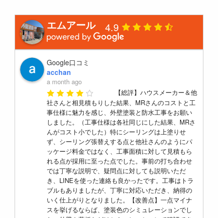
エムアール
4.9
Google口コミ
acchan
a month ago
【総評】ハウスメーカー＆他
社さんと相見積もりした結果、MRさんのコストと工
事仕様に魅力を感じ、外壁塗装と防水工事をお願い
しました。（工事仕様は各社同じにした結果、MRさ
んがコスト小でした）特にシーリングは上塗りせ
ず、シーリング張替えする点と他社さんのようにパ
ッケージ料金ではなく、工事面積に対して見積もら
れる点が採用に至った点でした。事前の打ち合わせ
では丁寧な説明で、疑問点に対しても説明いただ
き、LINEを使った連絡も良かったです。工事はトラ
ブルもありましたが、丁寧に対応いただき、納得の
いく仕上がりとなりました。【改善点】一点マイナ
スを挙げるならば、塗装色のシミュレーションでし