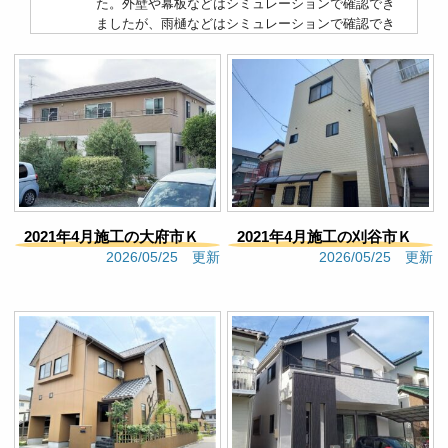
た。外壁や幕板などはシミュレーションで確認でき
ましたが、雨樋などはシミュレーションで確認でき
なかった点です。そのため、今回は塗ってから、 ”こ
んなはずじゃなかった”　という点があり、塗り直し
をお願いすることになりました。なので、シミュレ
ーションで確認できないことは現地確認を進めてい
ただけると良かったなと思いました。【反省点】シ
ミュレーションで確認できなかった部位は、シミュ
レーション後に色見本で確認し、塗装後のイメージ
を膨らませるべきだったと振り返りました。これか
ら定期点検などあるかと思いますが、次塗装するな
らまたお願いしたいと思いました。
2021年4月施工の大府市Ｋ
2021年4月施工の刈谷市Ｋ
Google口コミ
2026/05/25 更新
2026/05/25 更新
様邸（302）
様邸（301）
kukikoko
3 months ago
極端な低価格を誇示せず、実
直に作業工程、塗料、耐久性等を説明していただ
き、また、施工事例の多さからもわかるように丁寧
な作業が決め手となりました。実際に、職人さんも
技術に裏付けられた丁寧で、実直な作業をしていた
だきました。特に、養生のきめ細やかさには感心し
ました。これがあったからこそ、塗装の仕上がりが