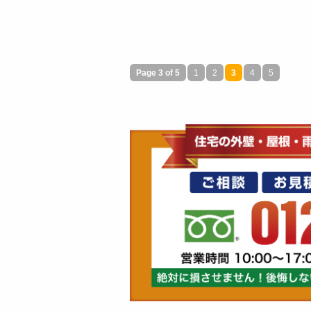
Page 3 of 5
1
2
3
4
5