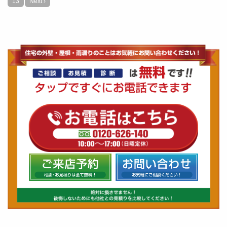
13
Next ›