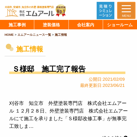
MENU
施工事例
塗装価格
会社案内
ショールーム
HOME
>
エムアールニュース一覧
>
施工情報
施工情報
Ｓ様邸 施工完了報告
公開日:2021/02/09
最終更新日:2023/06/21
刈谷市 知立市 外壁塗装専門店 株式会社エムアー
ル １２月２８日、外壁塗装専門店 株式会社エムアー
ルにて施工を承りました「Ｓ様邸改修工事」が無事完
工致しま…